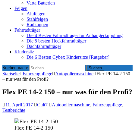
Varta Batterien
Felgen
Alufelgen
Stahlfelgen
Radkappen
Fahrradträger
Die 4 Besten Fahrradträger für Anhängerkupplung
Die 5 besten Heckfahrradträger
Dachfahrradträger
Kindersitz
Die 6 Besten Cybex Kindersitze [Ratgeber]
Suchen nach:
Startseite
Fahrzeugpflege
Autopoliermaschine
Flex PE 14-2 150
– nur was für den Profi?
Flex PE 14-2 150 – nur was für den Profi?
11. April 2017
Cult7
Autopoliermaschine
,
Fahrzeugpflege
,
Testberichte
Flex PE 14-2 150