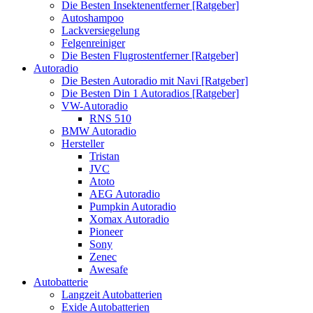
Die Besten Insektenentferner [Ratgeber]
Autoshampoo
Lackversiegelung
Felgenreiniger
Die Besten Flugrostentferner [Ratgeber]
Autoradio
Die Besten Autoradio mit Navi [Ratgeber]
Die Besten Din 1 Autoradios [Ratgeber]
VW-Autoradio
RNS 510
BMW Autoradio
Hersteller
Tristan
JVC
Atoto
AEG Autoradio
Pumpkin Autoradio
Xomax Autoradio
Pioneer
Sony
Zenec
Awesafe
Autobatterie
Langzeit Autobatterien
Exide Autobatterien