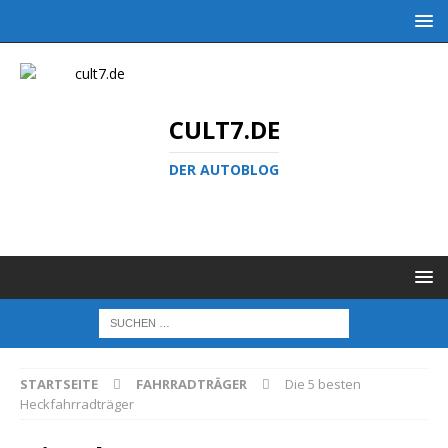
CULT7.DE
DER AUTOBLOG
STARTSEITE
FAHRRADTRÄGER
Die 5 besten
Heckfahrradträger