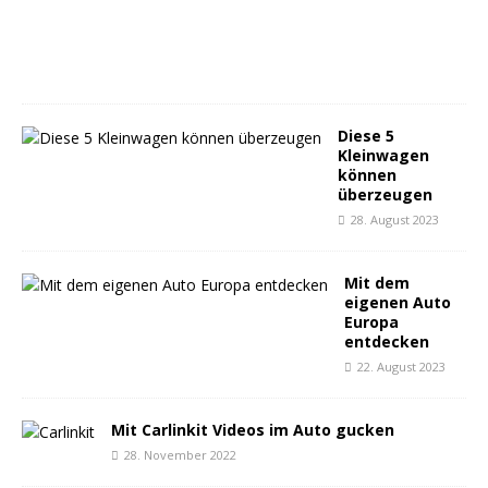
2
0
2
3
Diese 5
Kleinwagen
können
überzeugen
28. August 2023
Mit dem
eigenen Auto
Europa
entdecken
22. August 2023
Mit Carlinkit Videos im Auto gucken
28. November 2022