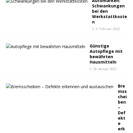
Automarken:
Schwankungen
bei den
Werkstattkoste
n
2. Februar 2022
Günstige
Autopflege mit
bewährten
Hausmitteln
28. Januar 2022
Bre
mss
chei
ben
–
Def
ekt
e
erk