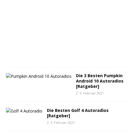
1
8
.
M
ä
r
z
2
0
2
1
Die 3 Besten Pumpkin
Android 10 Autoradios
[Ratgeber]
5. Februar 2021
Die Besten Golf 4 Autoradios
[Ratgeber]
5. Februar 2021