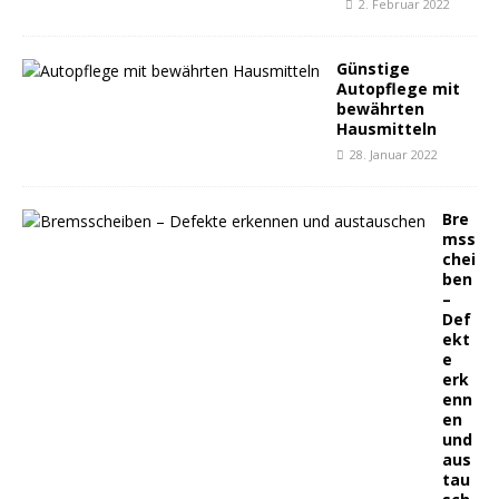
2. Februar 2022
Günstige
Autopflege mit
bewährten
Hausmitteln
28. Januar 2022
Bre
mss
chei
ben
–
Def
ekt
e
erk
enn
en
und
aus
tau