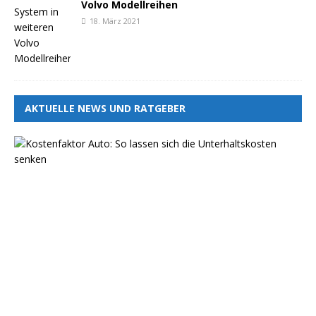
Volvo Modellreihen
18. März 2021
AKTUELLE NEWS UND RATGEBER
K
o
s
t
e
n
f
a
k
t
o
r
A
u