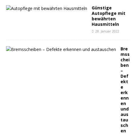
Günstige
Autopflege mit
bewährten
Hausmitteln
28. Januar 2022
Bre
mss
chei
ben
–
Def
ekt
e
erk
enn
en
und
aus
tau
sch
en