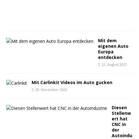
r
2
0
2
3
Mit dem
eigenen Auto
Europa
entdecken
22. August 2023
Mit Carlinkit Videos im Auto gucken
28. November 2022
Diesen
Stellenw
ert hat
CNC in
der
Autoindu