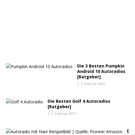
8
.
M
ä
r
z
2
0
2
1
Die 3 Besten Pumpkin
Android 10 Autoradios
[Ratgeber]
5. Februar 2021
Die Besten Golf 4 Autoradios
[Ratgeber]
5. Februar 2021
D