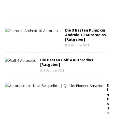
2
0
2
1
Die 3 Besten Pumpkin
Android 10 Autoradios
[Ratgeber]
5. Februar 2021
Die Besten Golf 4 Autoradios
[Ratgeber]
5. Februar 2021
D
i
e
B
e
s
t