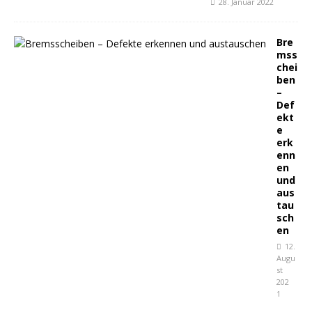
28. Januar 2022
Bre
mss
chei
ben
–
Def
ekt
e
erk
enn
en
und
aus
tau
sch
en
12.
Augu
st
202
1