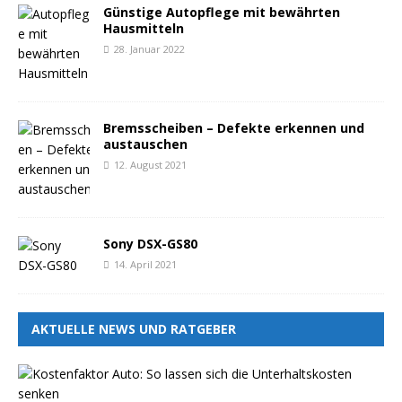
Günstige Autopflege mit bewährten
Hausmitteln
28. Januar 2022
Bremsscheiben – Defekte erkennen und
austauschen
12. August 2021
Sony DSX-GS80
14. April 2021
AKTUELLE NEWS UND RATGEBER
K
o