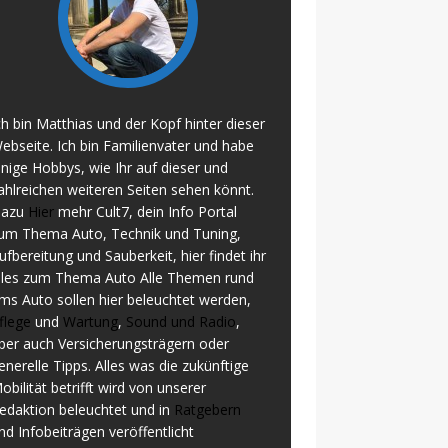
ch bin Matthias und der Kopf hinter dieser
ebseite. Ich bin Familienvater und habe
inige Hobbys, wie Ihr auf dieser und
ahlreichen weiteren Seiten sehen könnt.
azu
Hier
mehr Cult7, dein Info Portal
um Thema Auto, Technik und Tuning,
ufbereitung und Sauberkeit, hier findet ihr
lles zum Thema Auto Alle Themen rund
ms Auto sollen hier beleuchtet werden,
flege
und
Wartung
,
Sound und Radio
,
ber auch Versicherungsträgern oder
enerelle Tipps. Alles was die zukünftige
obilität betrifft wird von unserer
edaktion beleuchtet und in
Ratgebern
nd Infobeiträgen veröffentlicht