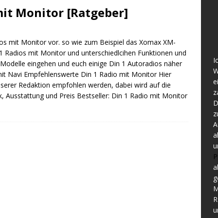
mit Monitor [Ratgeber]
dios mit Monitor vor. so wie zum Beispiel das Xomax XM-
1 Radios mit Monitor und unterschiedlcihen Funktionen und
I
 Modelle eingehen und euch einige Din 1 Autoradios näher
W
mit Navi Empfehlenswerte Din 1 Radio mit Monitor Hier
e
unserer Redaktion empfohlen werden, dabei wird auf die
z
k, Ausstattung und Preis Bestseller: Din 1 Radio mit Monitor
D
z
A
a
u
P
a
g
M
R
u