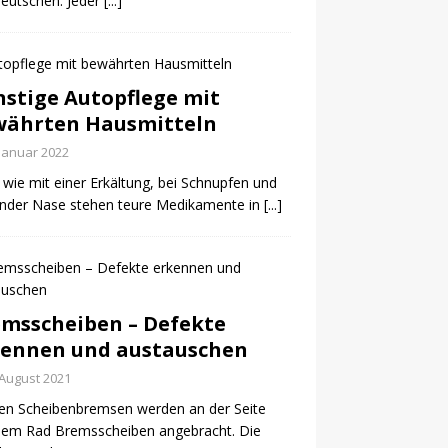
eutschen. Jeder
[...]
stige Autopflege mit
währten Hausmitteln
 Januar 2022
t wie mit einer Erkältung, bei Schnupfen und
ender Nase stehen teure Medikamente in
[...]
msscheiben – Defekte
kennen und austauschen
 August 2021
en Scheibenbremsen werden an der Seite
dem Rad Bremsscheiben angebracht. Die