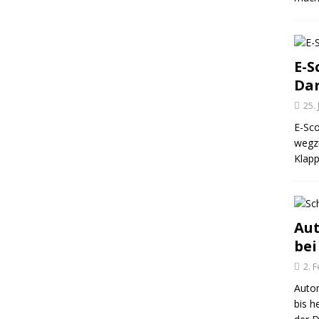
E-S
Dar
25.
E-Sco
wegz
Klapp
Au
bei
2. 
Autom
bis h