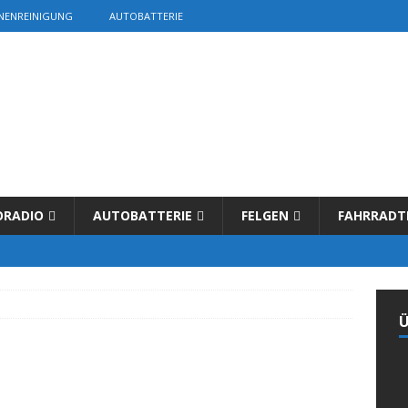
NENREINIGUNG
AUTOBATTERIE
ORADIO
AUTOBATTERIE
FELGEN
FAHRRADT
Ü