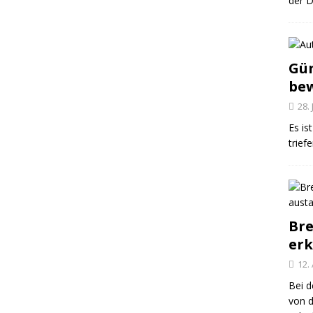
der D
Gün
be
28.
Es is
trief
Bre
er
12.
Bei d
von 