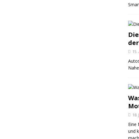
Smar
Die
der
15.
Autos
Nahez
Was
Mo
18. 
Eine 
und 
mache