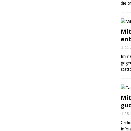
die o
Mit
en
22.
Imme
gegen
statt
Mit
gu
28.
Carli
Infot