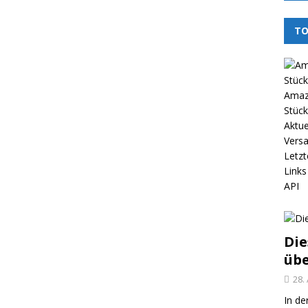
TO
Amazo
Stück
Aktue
Vers
Letzt
Links
API
Die
üb
28.
In de