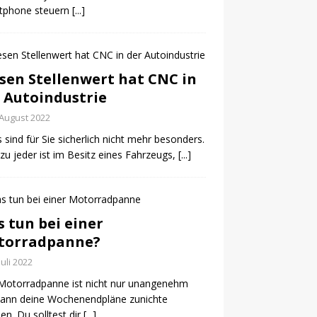
tphone steuern
[...]
sen Stellenwert hat CNC in
 Autoindustrie
 August 2022
 sind für Sie sicherlich nicht mehr besonders.
u jeder ist im Besitz eines Fahrzeugs,
[...]
 tun bei einer
torradpanne?
Juli 2022
Motorradpanne ist nicht nur unangenehm
kann deine Wochenendpläne zunichte
n. Du solltest dir
[...]