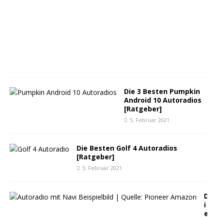
M
ä
r
z
2
0
2
1
Die 3 Besten Pumpkin
Android 10 Autoradios
[Ratgeber]
5. Februar 2021
Die Besten Golf 4 Autoradios
[Ratgeber]
5. Februar 2021
D
i
e