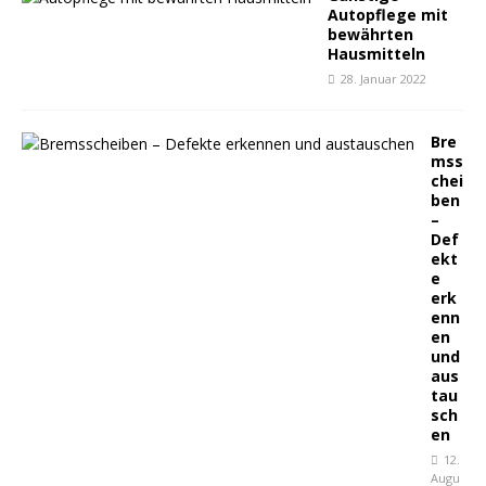
Autopflege mit
bewährten
Hausmitteln
28. Januar 2022
Bre
mss
chei
ben
–
Def
ekt
e
erk
enn
en
und
aus
tau
sch
en
12.
Augu