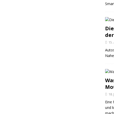
Smar
Die
der
15.
Autos
Nahez
Was
Mo
18. 
Eine 
und 
mache