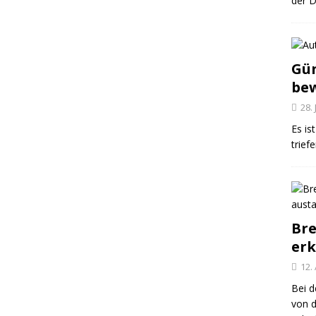
der D
Gün
be
28.
Es is
trief
Bre
er
12.
Bei d
von 