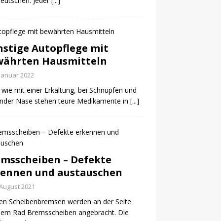
eutschen. Jeder
[...]
stige Autopflege mit
währten Hausmitteln
 Januar 2022
t wie mit einer Erkältung, bei Schnupfen und
ender Nase stehen teure Medikamente in
[...]
msscheiben – Defekte
kennen und austauschen
 August 2021
en Scheibenbremsen werden an der Seite
dem Rad Bremsscheiben angebracht. Die