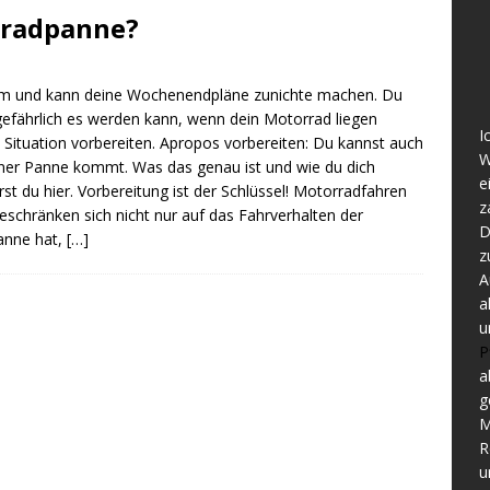
rradpanne?
hm und kann deine Wochenendpläne zunichte machen. Du
e gefährlich es werden kann, wenn dein Motorrad liegen
I
e Situation vorbereiten. Apropos vorbereiten: Du kannst auch
W
 einer Panne kommt. Was das genau ist und wie du dich
e
rst du hier. Vorbereitung ist der Schlüssel! Motorradfahren
z
beschränken sich nicht nur auf das Fahrverhalten der
D
anne hat,
[…]
z
A
a
u
P
a
g
M
R
u