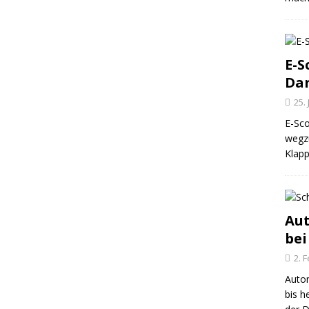
E-S
Dar
25.
E-Sco
wegz
Klapp
Au
bei
2. 
Autom
bis h