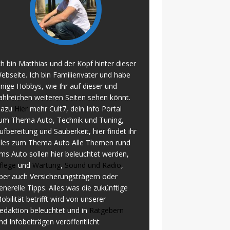
ch bin Matthias und der Kopf hinter dieser
ebseite. Ich bin Familienvater und habe
inige Hobbys, wie Ihr auf dieser und
ahlreichen weiteren Seiten sehen könnt.
azu
Hier
mehr Cult7, dein Info Portal
um Thema Auto, Technik und Tuning,
ufbereitung und Sauberkeit, hier findet ihr
lles zum Thema Auto Alle Themen rund
ms Auto sollen hier beleuchtet werden,
flege
und
Wartung
,
Sound und Radio
,
ber auch Versicherungsträgern oder
enerelle Tipps. Alles was die zukünftige
obilität betrifft wird von unserer
edaktion beleuchtet und in
Ratgebern
nd Infobeiträgen veröffentlicht