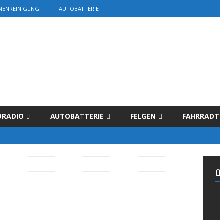
NENREINIGUNG
AUTOBATTERIE
ORADIO
AUTOBATTERIE
FELGEN
FAHRRADT
Ü