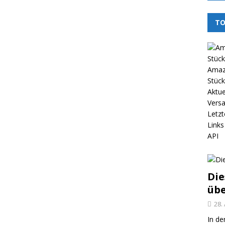
TO
Amazo
Stück
Aktue
Vers
Letzt
Links
API
Die
üb
28.
In de