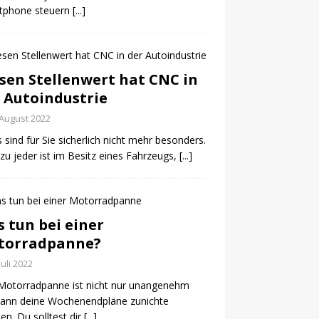
tphone steuern
[...]
sen Stellenwert hat CNC in
 Autoindustrie
 August 2022
 sind für Sie sicherlich nicht mehr besonders.
u jeder ist im Besitz eines Fahrzeugs,
[...]
 tun bei einer
torradpanne?
Juli 2022
Motorradpanne ist nicht nur unangenehm
kann deine Wochenendpläne zunichte
n. Du solltest dir
[...]