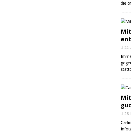
die o
Mit
en
22.
Imme
gegen
statt
Mit
gu
28.
Carli
Infot