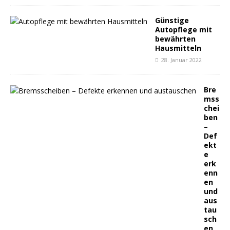
Günstige
Autopflege mit
bewährten
Hausmitteln
28. Januar 2022
Bre
mss
chei
ben
–
Def
ekt
e
erk
enn
en
und
aus
tau
sch
en