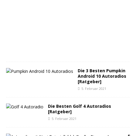
1
8
.
M
ä
r
z
2
0
2
1
Die 3 Besten Pumpkin
Android 10 Autoradios
[Ratgeber]
5. Februar 2021
Die Besten Golf 4 Autoradios
[Ratgeber]
5. Februar 2021