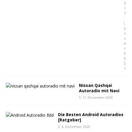
1
7
.
J
a
n
u
a
r
2
0
2
1
Nissan Qashqai
Autoradio mit Navi
11. Dezember 2020
Die Besten Android Autoradios
[Ratgeber]
6. Dezember 2020