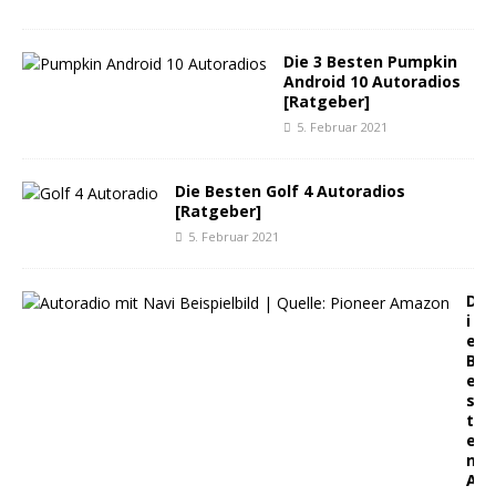
Die 3 Besten Pumpkin
Android 10 Autoradios
[Ratgeber]
5. Februar 2021
Die Besten Golf 4 Autoradios
[Ratgeber]
5. Februar 2021
D
i
e
B
e
s
t
e
n
A