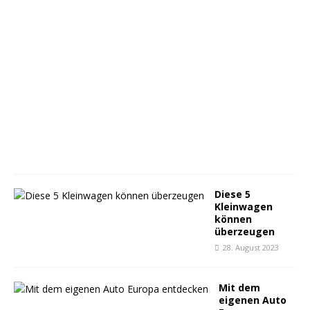
2
0
.
O
k
t
o
b
e
r
2
0
2
3
Diese 5
Kleinwagen
können
überzeugen
28. August 2023
Mit dem
eigenen Auto