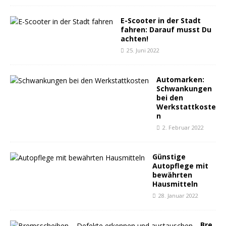
E-Scooter in der Stadt
fahren: Darauf musst Du
achten!
25. Juni 2022
Automarken:
Schwankungen
bei den
Werkstattkoste
n
2. Februar 2022
Günstige
Autopflege mit
bewährten
Hausmitteln
28. Januar 2022
Bre