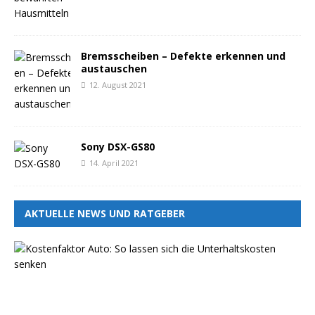
Bremsscheiben – Defekte erkennen und
austauschen
12. August 2021
Sony DSX-GS80
14. April 2021
AKTUELLE NEWS UND RATGEBER
K
o
s
t
e
n