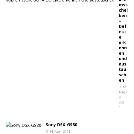
mss
chei
ben
–
Def
ekt
e
erk
enn
en
und
aus
tau
sch
en
12.
Augu
st
202
1
Sony DSX-GS80
14. April 2021