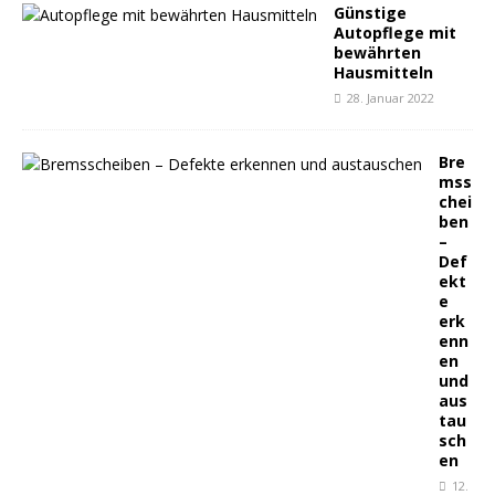
Günstige
Autopflege mit
bewährten
Hausmitteln
28. Januar 2022
Bre
mss
chei
ben
–
Def
ekt
e
erk
enn
en
und
aus
tau
sch
en
12.