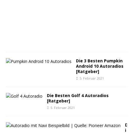
.
M
ä
r
z
2
0
2
1
Die 3 Besten Pumpkin
Android 10 Autoradios
[Ratgeber]
5. Februar 2021
Die Besten Golf 4 Autoradios
[Ratgeber]
5. Februar 2021
D
i