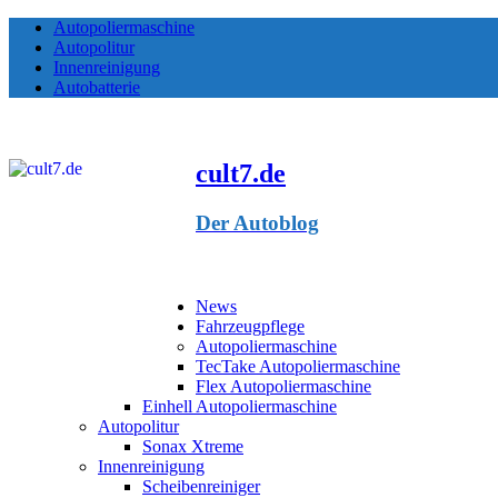
Autopoliermaschine
Autopolitur
Innenreinigung
Autobatterie
cult7.de
Der Autoblog
News
Fahrzeugpflege
Autopoliermaschine
TecTake Autopoliermaschine
Flex Autopoliermaschine
Einhell Autopoliermaschine
Autopolitur
Sonax Xtreme
Innenreinigung
Scheibenreiniger