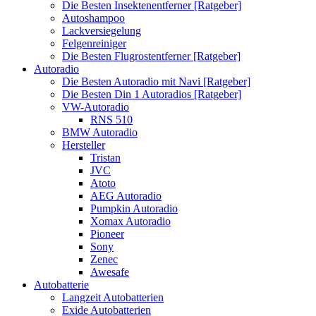
Die Besten Insektenentferner [Ratgeber]
Autoshampoo
Lackversiegelung
Felgenreiniger
Die Besten Flugrostentferner [Ratgeber]
Autoradio
Die Besten Autoradio mit Navi [Ratgeber]
Die Besten Din 1 Autoradios [Ratgeber]
VW-Autoradio
RNS 510
BMW Autoradio
Hersteller
Tristan
JVC
Atoto
AEG Autoradio
Pumpkin Autoradio
Xomax Autoradio
Pioneer
Sony
Zenec
Awesafe
Autobatterie
Langzeit Autobatterien
Exide Autobatterien