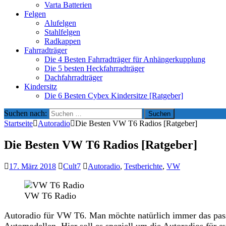
Varta Batterien
Felgen
Alufelgen
Stahlfelgen
Radkappen
Fahrradträger
Die 4 Besten Fahrradträger für Anhängerkupplung
Die 5 besten Heckfahrradträger
Dachfahrradträger
Kindersitz
Die 6 Besten Cybex Kindersitze [Ratgeber]
Suchen nach:
Startseite
Autoradio
Die Besten VW T6 Radios [Ratgeber]
Die Besten VW T6 Radios [Ratgeber]
17. März 2018
Cult7
Autoradio
,
Testberichte
,
VW
VW T6 Radio
Autoradio für VW T6. Man möchte natürlich immer das passe
Automodellen. Hier soll es speziell um die Autoradios für 