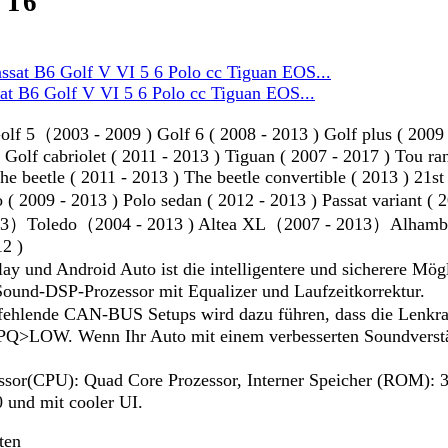
 T6
 B6 Golf V VI 5 6 Polo cc Tiguan EOS...
 5（2003 - 2009 ) Golf 6 ( 2008 - 2013 ) Golf plus ( 2009 -
 Golf cabriolet ( 2011 - 2013 ) Tiguan ( 2007 - 2017 ) Tou r
e beetle ( 2011 - 2013 ) The beetle convertible ( 2013 ) 21st 
09 - 2013 ) Polo sedan ( 2012 - 2013 ) Passat variant ( 20
3）Toledo（2004 - 2013 ) Altea XL（2007 - 2013）Alhambra ( 
12 )
 und Android Auto ist die intelligentere und sicherere Mög
r Sound-DSP-Prozessor mit Equalizer und Laufzeitkorrektur.
hlende CAN-BUS Setups wird dazu führen, dass die Lenkrads
OW. Wenn Ihr Auto mit einem verbesserten Soundverstärker
(CPU): Quad Core Prozessor, Interner Speicher (ROM): 3
 und mit cooler UI.
ten