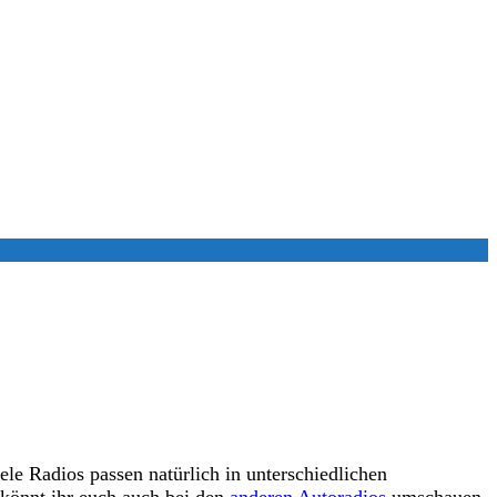
e Radios passen natürlich in unterschiedlichen
 könnt ihr euch auch bei den
anderen Autoradios
umschauen