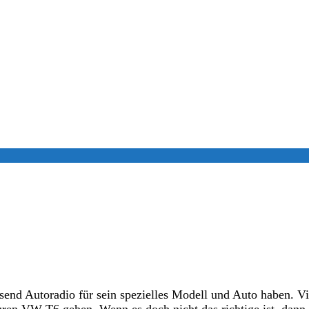
nd Autoradio für sein spezielles Modell und Auto haben. Viel
euren VW T6 gehen. Wenn es doch nicht das richtige ist, dann