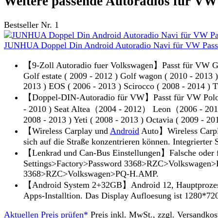
Weitere passende Autoradios für VW
Bestseller Nr. 1
JUNHUA Doppel Din Android Autoradio Navi für VW Passat
【9-Zoll Autoradio fuer Volkswagen】Passt für VW Golf
Golf estate ( 2009 - 2012 ) Golf wagon ( 2010 - 2013 )
2013 ) EOS ( 2006 - 2013 ) Scirocco ( 2008 - 2014 ) Th
【Doppel-DIN-Autoradio für VW】Passt für VW Polo ( 20
- 2010 ) Seat Altea（2004 - 2012） Leon（2006 - 201
2008 - 2013 ) Yeti ( 2008 - 2013 ) Octavia ( 2009 - 20
【Wireless Carplay und
Android
Auto】Wireless Carplay
sich auf die Straße konzentrieren können. Integrierte
【Lenkrad und Can-Bus Einstellungen】Falsche oder fe
Settings>Factory>Password 3368>RZC>Volkswagen>PQ>L
3368>RZC>Volkswagen>PQ-H.AMP.
【Android System 2+32GB】Android 12, Hauptprozessor
Apps-Installtion. Das Display Aufloesung ist 1280*720
Aktuellen Preis prüfen*
Preis inkl. MwSt., zzgl. Versandkos