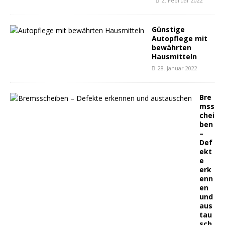
2. Februar 2022
Günstige
Autopflege mit
bewährten
Hausmitteln
28. Januar 2022
Bre
mss
chei
ben
–
Def
ekt
e
erk
enn
en
und
aus
tau
sch