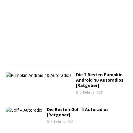
1
8
.
M
ä
r
z
2
0
2
1
Die 3 Besten Pumpkin
Android 10 Autoradios
[Ratgeber]
5. Februar 2021
Die Besten Golf 4 Autoradios
[Ratgeber]
5. Februar 2021