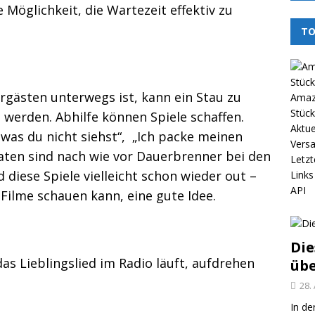
 Möglichkeit, die Wartezeit effektiv zu
TO
gästen unterwegs ist, kann ein Stau zu
Amazo
Stück
 werden. Abhilfe können Spiele schaffen.
Aktue
, was du nicht siehst“, „Ich packe meinen
Vers
aten sind nach wie vor Dauerbrenner bei den
Letzt
 diese Spiele vielleicht schon wieder out –
Links
API
Filme schauen kann, eine gute Idee.
Die
as Lieblingslied im Radio läuft, aufdrehen
üb
28.
In de