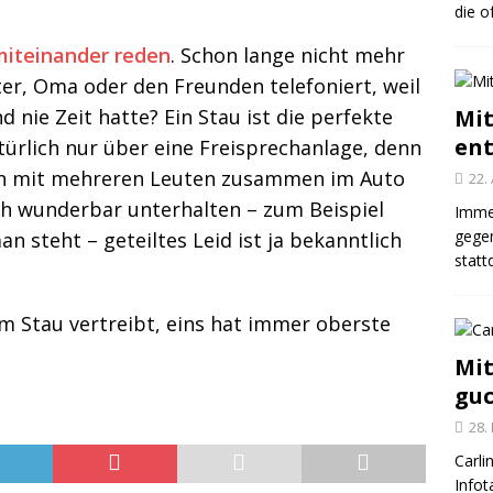
die o
miteinander reden
. Schon lange nicht mehr
er, Oma oder den Freunden telefoniert, weil
nie Zeit hatte? Ein Stau ist die perfekte
Mit
en
türlich nur über eine Freisprechanlage, denn
man mit mehreren Leuten zusammen im Auto
22.
uch wunderbar unterhalten – zum Beispiel
Imme
gegen
n steht – geteiltes Leid ist ja bekanntlich
statt
im Stau vertreibt, eins hat immer oberste
Mit
gu
28.
Carli
Infot