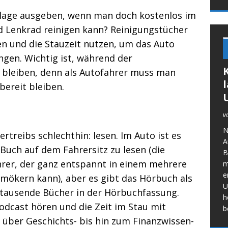
lage ausgeben, wenn man doch kostenlos im
 Lenkrad reinigen kann? Reinigungstücher
egen und die Stauzeit nutzen, um das Auto
ngen. Wichtig ist, während der
 bleiben, denn als Autofahrer muss man
l
ereit bleiben.
v
N
ertreibs schlechthin: lesen. Im Auto ist es
A
 Buch auf dem Fahrersitz zu lesen (die
B
hrer, der ganz entspannt in einem mehrere
m
e
mökern kann), aber es gibt das Hörbuch als
U
s tausende Bücher in der Hörbuchfassung.
h
odcast hören und die Zeit im Stau mit
b
 über Geschichts- bis hin zum Finanzwissen-