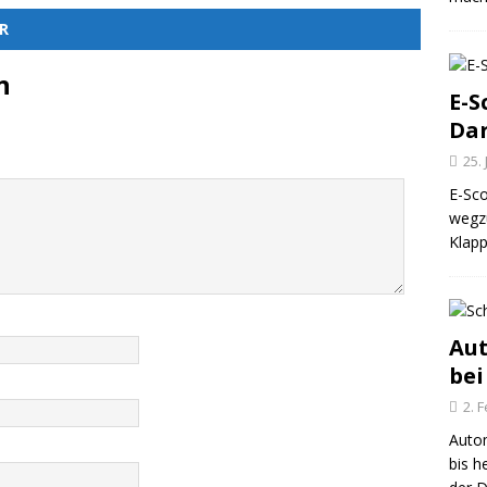
R
n
E-S
Dar
25.
E-Sco
wegz
Klapp
Au
bei
2. 
Autom
bis h