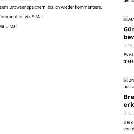
der D
sem Browser speichern, bis ich wieder kommentiere.
Kommentare via E-Mail.
ia E-Mail.
Gün
be
28.
Es is
trief
Bre
er
12.
Bei d
von 