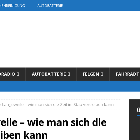
NENREINIGUNG
AUTOBATTERIE
ORADIO
AUTOBATTERIE
FELGEN
FAHRRADT
e Langeweile – wie man sich die Zeit im Stau vertreiben kann
Ü
ile – wie man sich die
eiben kann