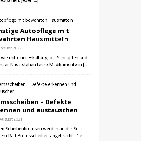
eutschen. Jeder
[...]
stige Autopflege mit
währten Hausmitteln
 Januar 2022
t wie mit einer Erkältung, bei Schnupfen und
ender Nase stehen teure Medikamente in
[...]
msscheiben – Defekte
kennen und austauschen
 August 2021
en Scheibenbremsen werden an der Seite
dem Rad Bremsscheiben angebracht. Die