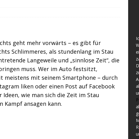
I
hts geht mehr vorwärts – es gibt für
W
chts Schlimmeres, als stundenlang im Stau
e
z
tretende Langeweile und „sinnlose Zeit“, die
D
ringen muss. Wer im Auto festsitzt,
z
zeit meistens mit seinem Smartphone – durch
A
stagram liken oder einen Post auf Facebook
a
u
 Ideen, wie man sich die Zeit im Stau
P
en Kampf ansagen kann.
a
g
M
R
u