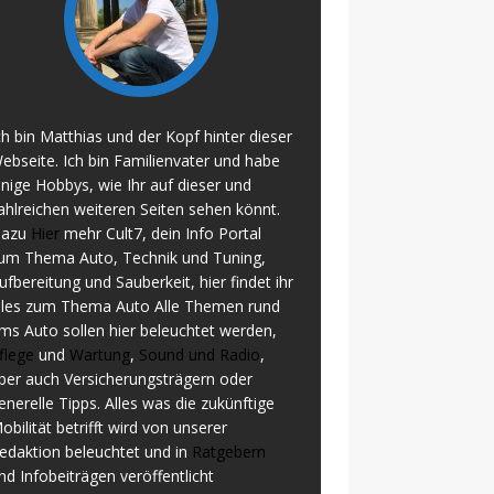
ch bin Matthias und der Kopf hinter dieser
ebseite. Ich bin Familienvater und habe
inige Hobbys, wie Ihr auf dieser und
ahlreichen weiteren Seiten sehen könnt.
azu
Hier
mehr Cult7, dein Info Portal
um Thema Auto, Technik und Tuning,
ufbereitung und Sauberkeit, hier findet ihr
lles zum Thema Auto Alle Themen rund
ms Auto sollen hier beleuchtet werden,
flege
und
Wartung
,
Sound und Radio
,
ber auch Versicherungsträgern oder
enerelle Tipps. Alles was die zukünftige
obilität betrifft wird von unserer
edaktion beleuchtet und in
Ratgebern
nd Infobeiträgen veröffentlicht