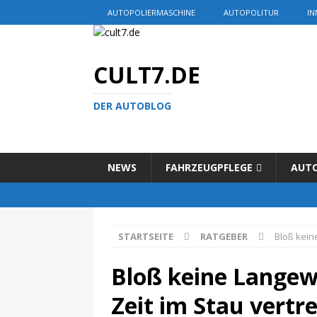
AUTOPOLIERMASCHINE
AUTOPOLITUR
IN
CULT7.DE
DER AUTOBLOG
NEWS
FAHRZEUGPFLEGE
AUT
STARTSEITE
RATGEBER
Bloß kein
Bloß keine Langewe
Zeit im Stau vertr