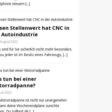
tphone steuern
[...]
sen Stellenwert hat CNC in
 Autoindustrie
 August 2022
 sind für Sie sicherlich nicht mehr besonders.
u jeder ist im Besitz eines Fahrzeugs,
[...]
 tun bei einer
torradpanne?
Juli 2022
Motorradpanne ist nicht nur unangenehm
kann deine Wochenendpläne zunichte
n. Du solltest dir
[...]