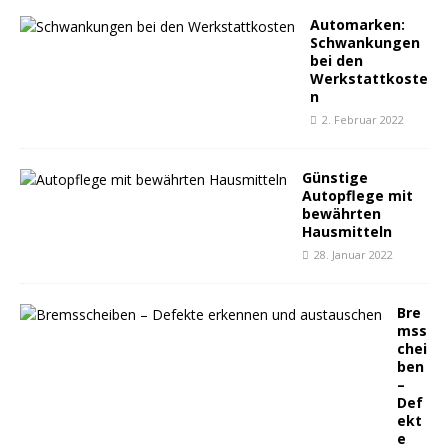
Automarken:
Schwankungen
bei den
Werkstattkoste
n
2. Februar 2022
Günstige
Autopflege mit
bewährten
Hausmitteln
28. Januar 2022
Bre
mss
chei
ben
–
Def
ekt
e