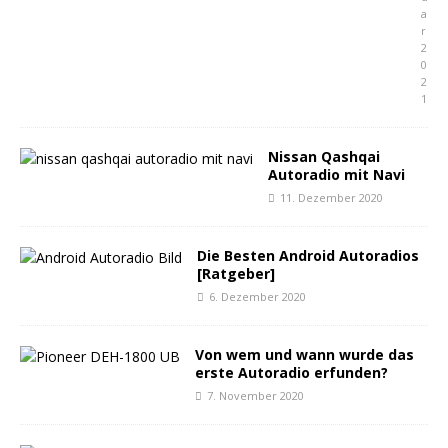
a
r
2
0
2
1
Nissan Qashqai
Autoradio mit Navi
11. Dezember 2020
Die Besten Android Autoradios
[Ratgeber]
6. Dezember 2020
Von wem und wann wurde das
erste Autoradio erfunden?
7. November 2020