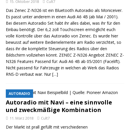
15. Oktober 2018
Cult7
Das Zenec Z-N326 ist ein Bluetooth Autoradio als Moniceiver.
Es passt unter anderem in einen Audi A6 4B (ab Mai / 2001).
Bei diesem Autoradio Set habt ihr alles dabei, was ihr für den
Einbau benötigt. Der 6,2 zoll Touchscreen ermöglicht euch
volle Kontrolle über das Autoradio von Zenec. Es wurde hier
bewusst auf weitere Bedienelemente am Radio verzichtet, so
dass ihr die komplette Steuerung des Radios über den
Bildschirm vollziehen könnt. ZENEC Z-N326 Angebot ZENEC Z-
N326 Features Passend für: Audi A6 4B ab 05/2001 (Facelift).
Nicht passend für Fahrzeuge in welchen ab Werk das Radios
RNS-D verbaut war. Nur
[…]
AUTORADIO
Autoradio mit Navi – eine sinnvolle
und zweckmäßige Kombination
11. März 2018
Cult7
Der Markt ist prall gefüllt mit verschiedenen