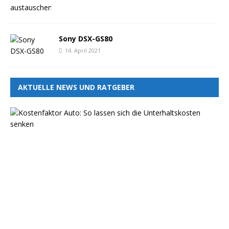
Sony DSX-GS80
14. April 2021
AKTUELLE NEWS UND RATGEBER
K
o
s
t
e
n
f
a
k
t
o
r
A