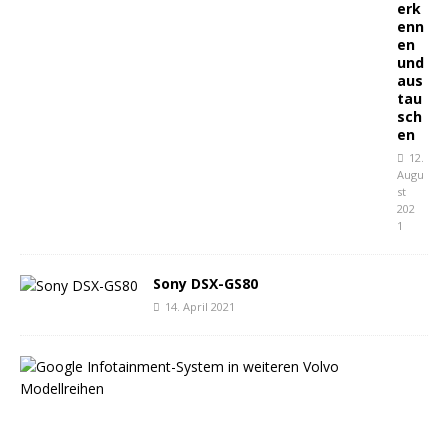
erk
enn
en
und
aus
tau
sch
en
12.
Augu
st
202
1
Sony DSX-GS80
14. April 2021
B
e
s
t
e