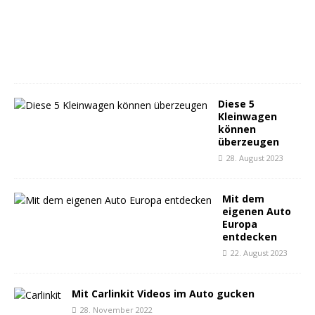
e
r
2
0
2
3
Diese 5
Kleinwagen
können
überzeugen
28. August 2023
Mit dem
eigenen Auto
Europa
entdecken
22. August 2023
Mit Carlinkit Videos im Auto gucken
28. November 2022