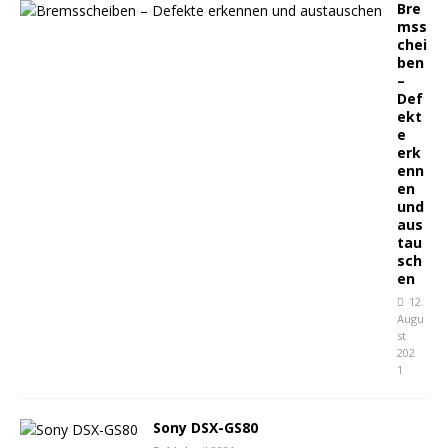
Bre
mss
chei
ben
–
Def
ekt
e
erk
enn
en
und
aus
tau
sch
en
12.
Augu
st
202
1
Sony DSX-GS80