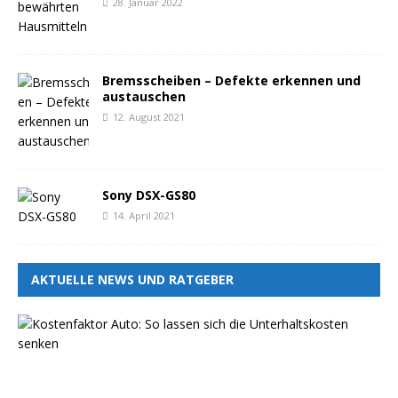
28. Januar 2022
Bremsscheiben – Defekte erkennen und
austauschen
12. August 2021
Sony DSX-GS80
14. April 2021
AKTUELLE NEWS UND RATGEBER
K
o
s
t
e