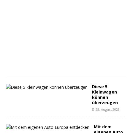
2
0
.
O
k
t
o
b
e
r
2
0
2
3
Diese 5
Kleinwagen
können
überzeugen
28. August 2023
Mit dem
eigenen Auto