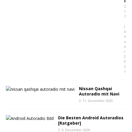
1
7
.
J
a
n
u
a
r
2
0
2
1
Nissan Qashqai
Autoradio mit Navi
11. Dezember 2020
Die Besten Android Autoradios
[Ratgeber]
6. Dezember 2020