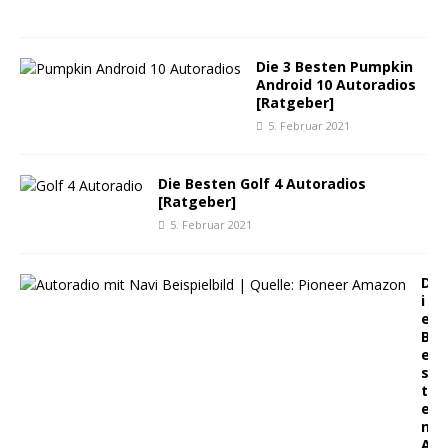
1
Die 3 Besten Pumpkin
Android 10 Autoradios
[Ratgeber]
5. Februar 2021
Die Besten Golf 4 Autoradios
[Ratgeber]
5. Februar 2021
D
i
e
B
e
s
t
e
n
A