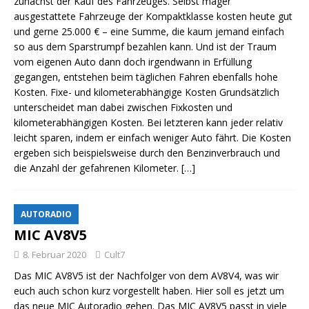
zunächst der Kauf des Fahrzeuges. Selbst mager
ausgestattete Fahrzeuge der Kompaktklasse kosten heute gut
und gerne 25.000 € – eine Summe, die kaum jemand einfach
so aus dem Sparstrumpf bezahlen kann. Und ist der Traum
vom eigenen Auto dann doch irgendwann in Erfüllung
gegangen, entstehen beim täglichen Fahren ebenfalls hohe
Kosten. Fixe- und kilometerabhängige Kosten Grundsätzlich
unterscheidet man dabei zwischen Fixkosten und
kilometerabhängigen Kosten. Bei letzteren kann jeder relativ
leicht sparen, indem er einfach weniger Auto fährt. Die Kosten
ergeben sich beispielsweise durch den Benzinverbrauch und
die Anzahl der gefahrenen Kilometer.
[…]
AUTORADIO
MIC AV8V5
8. Februar 2020
Cult7
Das MIC AV8V5 ist der Nachfolger von dem AV8V4, was wir
euch auch schon kurz vorgestellt haben. Hier soll es jetzt um
das neue MIC Autoradio gehen. Das MIC AV8V5 passt in viele